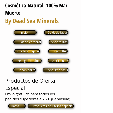
Cosmética Natural, 100% Mar
Muerto
By Dead Sea Minerals
Inicio
Cuidado facial
Cuidado corporal
Antiarrugas
Cuidado capilar
Body butter
Peeling aromático
Anticelulítis
Jabón barro
Anti- Psoriasis
Productos de Oferta
Especial
Envío gratuito para todos los
pedidos superiores a 75 € (Peninsula)
Hasta 10€
Productos de Oferta especial