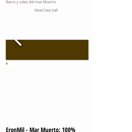
Barro y sales del mar Muerto
Dead Sea Salt
Solicite Información
Inicio
Mar Muerto
Productos
Principios Activos
SPA
Sobre Eronmil
Desarrollo
Contáctenos
Marca Propia
EronMil - Mar Muerto: 100%