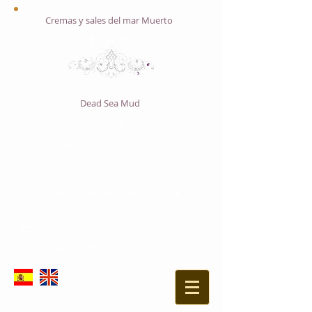
Cremas y sales del mar Muerto
Dead Sea Mud
ACTIVE DEAD SEA
S
MINERALS PRODUCT
Cosmética Avanzada 100%
Natural para Profesionales,
Enriquecido con Minerales
del Mar Muerto